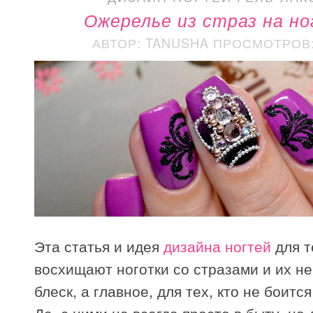
Ожерелье из страз на н
АВТОР: TANUSHA
ПРОСМОТРОВ: 
Эта статья и идея
дизайна ногтей
для т
восхищают ноготки со стразами и их н
блеск, а главное, для тех, кто не боится
Да, с ними не всегда просто в быту, но 