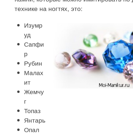
технике на ногтях, это:
Изумр
уд
Сапфи
р
Рубин
Малах
ит
Жемчу
г
Топаз
Янтарь
Опал