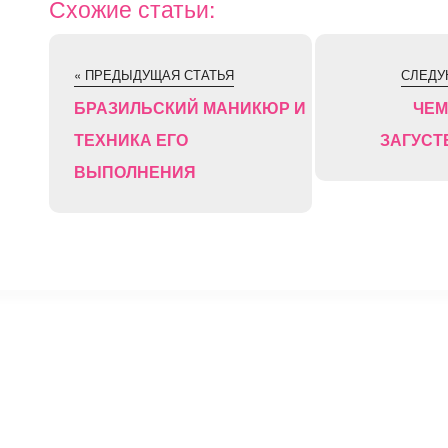
Схожие статьи:
« ПРЕДЫДУЩАЯ СТАТЬЯ
СЛЕДУ
БРАЗИЛЬСКИЙ МАНИКЮР И
ЧЕМ
ТЕХНИКА ЕГО
ЗАГУСТ
ВЫПОЛНЕНИЯ
⚡
Сокращение ссылок - Создать короткий URL
↗
© 2011 — 2025 Маникюр на дому Moi-Manikur.ru
Копирование материалов сайта допускается только при нал