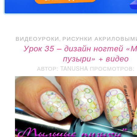
ВИДЕОУРОКИ
,
РИСУНКИ АКРИЛОВЫМ
Урок 35 – дизайн ногтей «
пузыри» + видео
АВТОР: TANUSHA
ПРОСМОТРОВ: 1