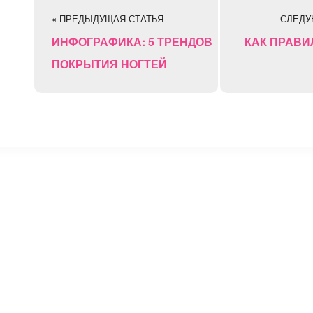
« ПРЕДЫДУЩАЯ СТАТЬЯ
СЛЕДУ
ИНФОГРАФИКА: 5 ТРЕНДОВ
КАК ПРАВИ
ПОКРЫТИЯ НОГТЕЙ
⚡
Сокращение ссылок - Создать короткий URL
↗
© 2011 — 2025 Маникюр на дому Moi-Manikur.ru
Копирование материалов сайта допускается только при нал