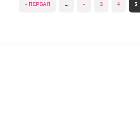
« ПЕРВАЯ
...
«
3
4
5
⚡
Сокращение ссылок - Создать короткий URL
↗
© 2011 — 2025 Маникюр на дому Moi-Manikur.ru
Копирование материалов сайта допускается только при нал