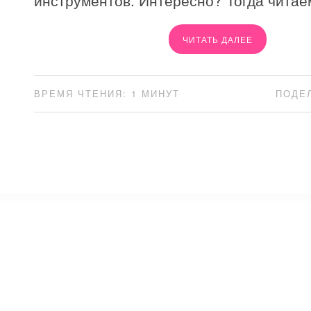
инструментов. Интересно? Тогда читае
ЧИТАТЬ ДАЛЕЕ
ВРЕМЯ ЧТЕНИЯ: 1 МИНУТ
ПОДЕ
⚡
Сокращение ссылок - Создать короткий URL
↗
© 2011 — 2025 Маникюр на дому Moi-Manikur.ru
Копирование материалов сайта допускается только при нал