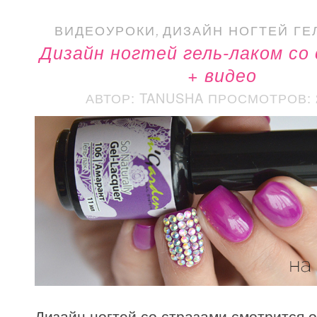
ВИДЕОУРОКИ
,
ДИЗАЙН НОГТЕЙ ГЕ
Дизайн ногтей гель-лаком со
+ видео
АВТОР: TANUSHA
ПРОСМОТРОВ: 2
Дизайн ногтей со стразами смотрится 