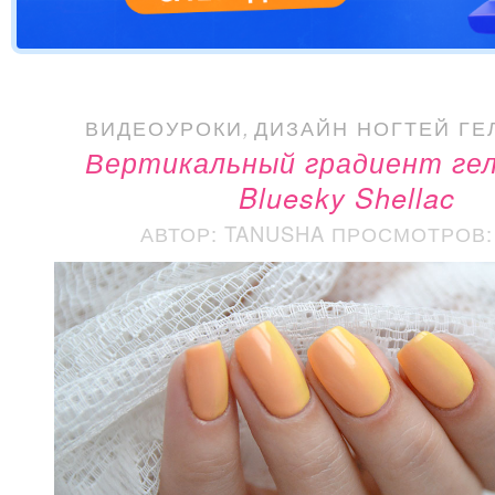
ВИДЕОУРОКИ
,
ДИЗАЙН НОГТЕЙ ГЕ
Вертикальный градиент гел
Bluesky Shellac
АВТОР: TANUSHA
ПРОСМОТРОВ: 