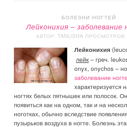
БОЛЕЗНИ НОГТЕЙ
Лейконихия – заболевание
АВТОР: TANUSHA
ПРОСМОТРОВ: 
Лейконихия
(leuc
лейк
– греч. leuko
onyx, onychos – но
заболевание ногт
характеризуется 
ногтях белых пятнышек или полосок. О
появиться как на одном, так и на неско
ноготках, обычно вследствие появлени
пузырьков воздуха в ногте. Болезнь эт