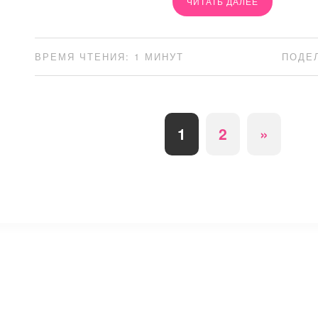
ЧИТАТЬ ДАЛЕЕ
ВРЕМЯ ЧТЕНИЯ: 1 МИНУТ
ПОДЕ
1
2
»
⚡
Сокращение ссылок - Создать короткий URL
↗
© 2011 — 2025 Маникюр на дому Moi-Manikur.ru
Копирование материалов сайта допускается только при нал