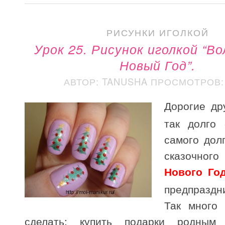
РИСУНКИ ИГОЛКОЙ
Урок 25. Рисунок иголкой “В
Новый Год”.
АВТОР: TANUSHA
ПРОСМОТРОВ: 
Дорогие др
так долго 
самого дол
сказочного
Нового Го
предпраздн
Так много 
сделать: купить подарки родным