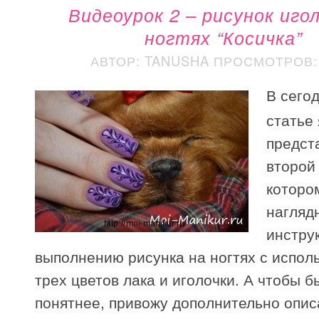
Видеоурок 2 – рисунок иго
ногтях “Косичка”
АВТОР: TANUSHA
ПРОСМОТРОВ: 
В сего
статье 
предст
второй
которо
нагляд
инстру
выполнению рисунка на ногтях с испол
трех цветов лака и иголочки. А чтобы б
понятнее, привожу дополнительно опи