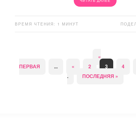
ЧИТАТЬ ДАЛЕЕ
ВРЕМЯ ЧТЕНИЯ: 1 МИНУТ
ПОДЕ
«
ПЕРВАЯ
...
«
2
3
4
.
ПОСЛЕДНЯЯ »
⚡
Сокращение ссылок - Создать короткий URL
↗
© 2011 — 2025 Маникюр на дому Moi-Manikur.ru