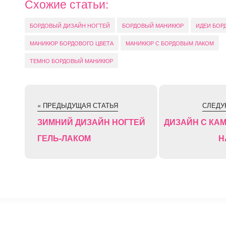
Схожие статьи:
БОРДОВЫЙ ДИЗАЙН НОГТЕЙ
БОРДОВЫЙ МАНИКЮР
ИДЕИ БОР
МАНИКЮР БОРДОВОГО ЦВЕТА
МАНИКЮР С БОРДОВЫМ ЛАКОМ
ТЕМНО БОРДОВЫЙ МАНИКЮР
« ПРЕДЫДУЩАЯ СТАТЬЯ
СЛЕДУ
ЗИМНИЙ ДИЗАЙН НОГТЕЙ
ДИЗАЙН С КА
ГЕЛЬ-ЛАКОМ
Н
⚡
Сокращение ссылок - Создать короткий URL
↗
© 2011 — 2025 Маникюр на дому Moi-Manikur.ru