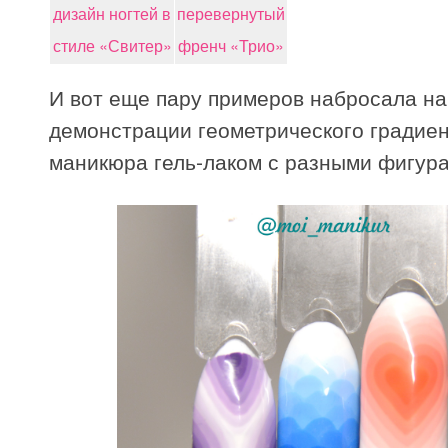
дизайн ногтей в
перевернутый
стиле «Свитер»
френч «Трио»
И вот еще пару примеров набросала на
демонстрации геометрического градие
маникюра гель-лаком с разными фигур