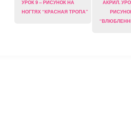
УРОК 9 – РИСУНОК НА
АКРИЛ. УРО
НОГТЯХ “КРАСНАЯ ТРОПА”
РИСУНО
“ВЛЮБЛЕНН
⚡
Сокращение ссылок - Создать короткий URL
↗
© 2011 — 2025 Маникюр на дому Moi-Manikur.ru
Копирование материалов сайта допускается только при нал