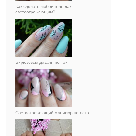
Как сделать любой гель-лак
светоотражающим?
Бирюзовый дизайн ногтей
Светоотражающий маникюр на лето