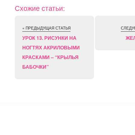
Схожие статьи:
« ПРЕДЫДУЩАЯ СТАТЬЯ
СЛЕДУ
УРОК 13. РИСУНКИ НА
ЖЕ
НОГТЯХ АКРИЛОВЫМИ
КРАСКАМИ – “КРЫЛЬЯ
БАБОЧКИ”
⚡
Сокращение ссылок - Создать короткий URL
↗
© 2011 — 2025 Маникюр на дому Moi-Manikur.ru
Копирование материалов сайта допускается только при нал