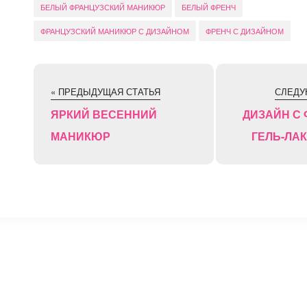
БЕЛЫЙ ФРАНЦУЗСКИЙ МАНИКЮР
БЕЛЫЙ ФРЕНЧ
ФРАНЦУЗСКИЙ МАНИКЮР С ДИЗАЙНОМ
ФРЕНЧ С ДИЗАЙНОМ
« ПРЕДЫДУЩАЯ СТАТЬЯ
СЛЕДУ
ЯРКИЙ ВЕСЕННИЙ
ДИЗАЙН С
МАНИКЮР
ГЕЛЬ-ЛАК
⚡
Сокращение ссылок - Создать короткий URL
↗
© 2011 — 2025 Маникюр на дому Moi-Manikur.ru
Копирование материалов сайта допускается только при нал