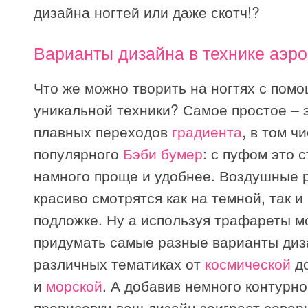
дизайна ногтей или даже скотч!?
Варианты дизайна в технике аэр
Что же можно творить на ногтях с пом
уникальной техники? Самое простое – 
плавных переходов
градиента
, в том ч
популярного
Бэби бумер
: с пуфом это 
намного проще и удобнее. Воздушные 
красиво смотрятся как на темной, так и
подложке. Ну а используя трафареты 
придумать самые разные варианты диз
различных тематиках от
космической
до
и
морской
. А добавив немного контурн
прорисовки ваш дизайн заиграет совер